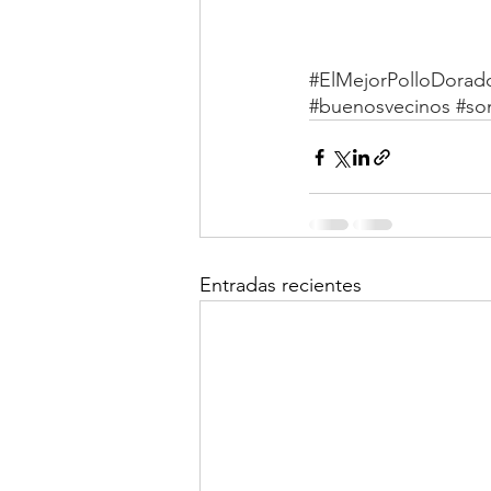
#ElMejorPolloDorad
#buenosvecinos
#so
Entradas recientes