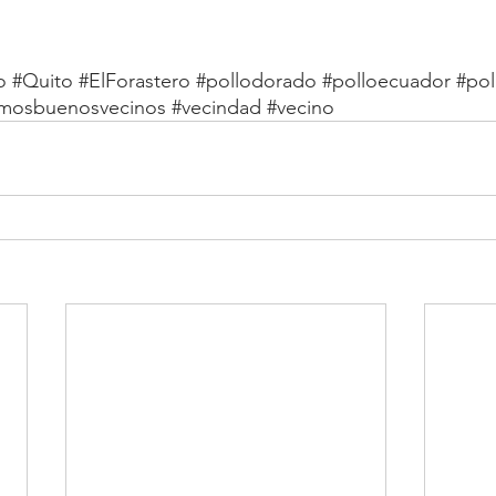
o
#Quito
#ElForastero
#pollodorado
#polloecuador
#pol
mosbuenosvecinos
#vecindad
#vecino