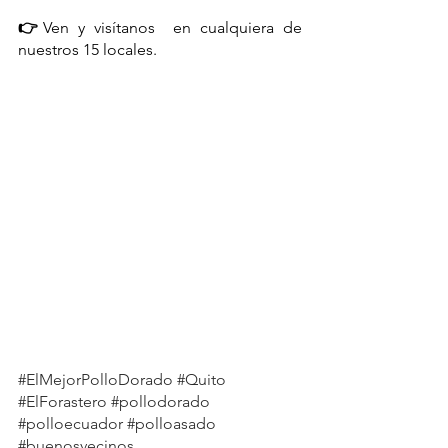
👉
Ven y visítanos  en cualquiera de 
nuestros 15 locales.
#ElMejorPolloDorado
#Quito
#ElForastero
#pollodorado
#polloecuador
#polloasado
#buenosvecinos